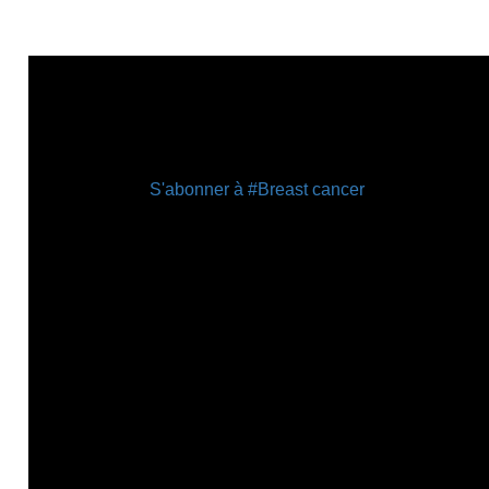
Al
Hayat
-
Kerkennah
S'abonner à #Breast cancer