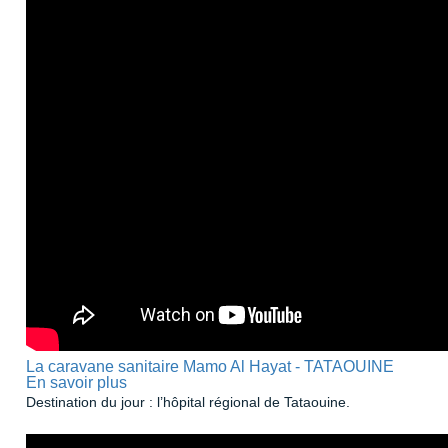
La caravane sanitaire Mamo Al Hayat - TATAOUINE
En savoir plus
sur
La
Destination du jour : l’hôpital régional de Tataouine.
caravane
sanitaire
Mamo