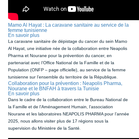
Mamo Al Hayat : La caravane sanitaire au service de la
femme tunisienne
En savoir plus
sur
Mamo
La caravane sanitaire de dépistage du cancer du sein Mamo
Al
Al Hayat, une initiative née de la collaboration entre Neapolis
Hayat
:
Pharma et Nourane pour la prévention du cancer, en
La
partenariat avec l’Office National de la Famille et de la
caravane
Population (ONFP – page officielle), au service de la femme
sanitaire
au
tunisienne sur l’ensemble du territoire de la République.
service
Collaboration pour la prévention : Neapolis Pharma,
de
Nourane et le BNFAH à travers la Tunisie
la
En savoir plus
sur
femme
Collaboration
Dans le cadre de la collaboration entre le Bureau National de
tunisienne
pour
la Famille et de l’Aménagement Humain, l’association
la
prévention
Nourane et les laboratoires NEAPOLIS PHARMA pour l’année
:
2025, nous allons visiter plus de 17 régions sous la
Neapolis
supervision du Ministère de la Santé.
Pharma,
Nourane
et