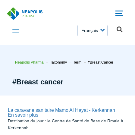
Aller
au
contenu
principal
SELECT
YOUR
LANGUAGE
Neapolis Pharma
Taxonomy
Term
#Breast Cancer
#Breast cancer
La caravane sanitaire Mamo Al Hayat - Kerkennah
En savoir plus
sur
La
Destination du jour : le Centre de Santé de Base de Rmala à
caravane
Kerkennah.
sanitaire
Mamo