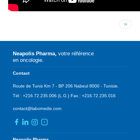
Pagination
Page
››
suivan
Neapolis Pharma,
votre référence
en oncologie.
Contact
Route de Tunis Km 7 - BP 206 Nabeul 8000 - Tunisie.
Tél :
+216.72.235.006
(L.G.)
Fax :
+216.72.235.016
contact@labomedis.com
Pied
Neapolis Pharma