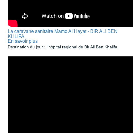
La caravane sanitaire Mamo Al Hayat - BIR ALI BEN
KHLIFA
En savoir plus
sur
La
Destination du jour : l’hôpital régional de Bir Ali Ben Khalifa.
caravane
sanitaire
Mamo
Al
Hayat
-
BIR
ALI
BEN
KHLIFA